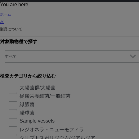
d
You are here
Ki
ホーム
ng
水
do
製品について
m
対象動物種で探す
検査カテゴリから絞り込む
大腸菌群/大腸菌
従属栄養細菌/一般細菌
緑膿菌
腸球菌
Sample vessels
レジオネラ・ニューモフィラ
クリプトスポリジウム/ジアルジア