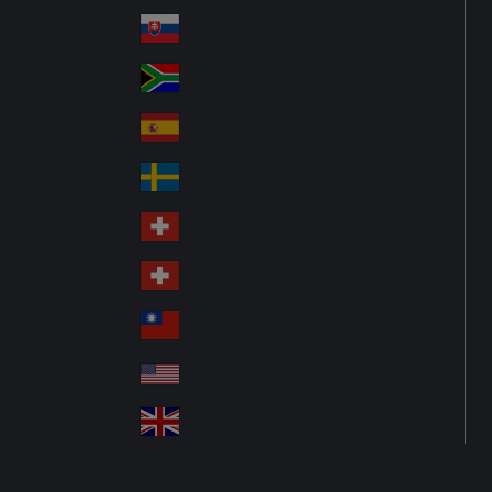
Po
ay
nd
lan
Slovensko
Sl
d
ov
South Africa
So
aki
uth
a
España
Sp
Afr
ain
ica
Sverige
S
we
Schweiz DE
S
de
wit
n
Schweiz FR
S
ze
wit
rla
台灣
Tai
ze
nd
wa
rla
USA
U
n
nd
SA
United Kingdom
Un
ite