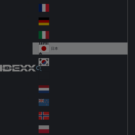
Fi
m
nla
ar
France
Fr
nd
k
an
Deutschland
Ge
ce
rm
Italia
Ital
an
y
y
日本
Ja
pa
대한민국
Ko
IDEXX
n
re
Latin America
Lat
a
in
Netherlands
Ne
A
the
m
New Zealand
Ne
rla
eri
w
Norge
nd
ca
No
Ze
s
rw
ala
Polska