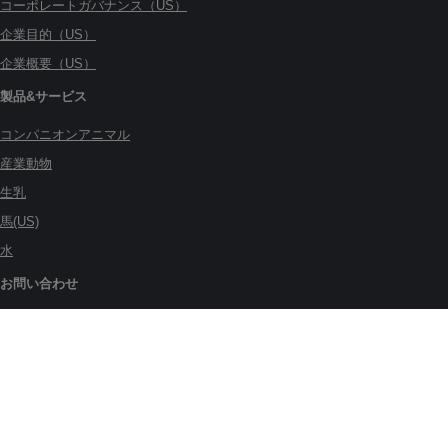
コーポレートガバナンス（US）
企業目的（US）
企業概要（US）
製品&サービス
コンパニオンアニマル
産業動物
生乳
馬(US)
水
お問い合わせ
グローバル拠点
ご利用条件
販売条件
プライバシーポリシ―
Cookieの取り扱い