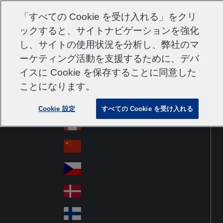
サポート
コンタクト
採用情報
サプライヤー
「すべての Cookie を受け入れる」をクリ
ックすると、サイトナビゲーションを強化
し、サイトの使用状況を分析し、弊社のマ
ーケティング活動を支援するために、デバ
Go to home
Australia
Au
イスに Cookie を保存することに同意した
Japan
Jump to navigation
str
Österreich
ことになります。
Jump to content
Au
ali
stri
a
Brazil
Contact
Cookie 設定
すべての Cookie を受け入れる
Br
a
azi
Canada
Ca
l
na
中国大陆
Ch
da
ina
Česko
Cz
ec
Danmark
De
h
n
Suomi