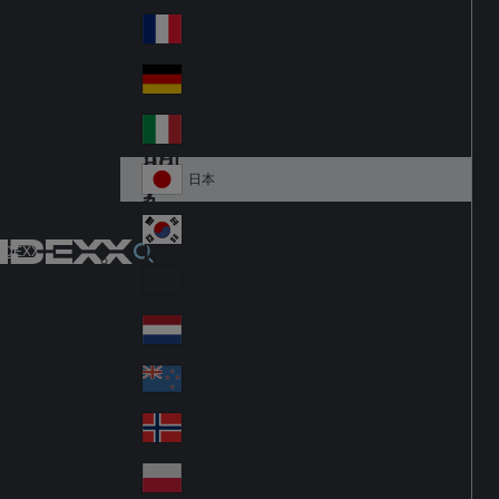
Fi
m
nla
ar
France
Fr
nd
k
an
Deutschland
Ge
ce
rm
Italia
Ital
an
y
y
日本
Ja
pa
대한민국
Ko
IDEXX
n
re
Latin America
Lat
a
in
Netherlands
Ne
A
the
m
New Zealand
Ne
rla
eri
w
Norge
nd
ca
No
Ze
s
rw
ala
Polska