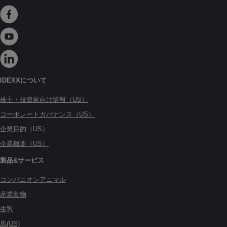
IDEXXについて
株主・投資家向け情報（US）
コーポレートガバナンス（US）
企業目的（US）
企業概要（US）
製品&サービス
コンパニオンアニマル
産業動物
生乳
馬(US)