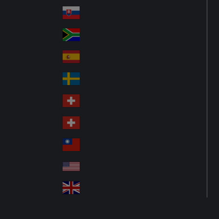
Po
ay
nd
lan
Slovensko
Sl
d
ov
South Africa
So
aki
uth
a
España
Sp
Afr
ain
ica
Sverige
S
we
Schweiz DE
S
de
wit
n
Schweiz FR
S
ze
wit
rla
台灣
Tai
ze
nd
wa
rla
USA
U
n
nd
SA
United Kingdom
Un
ite