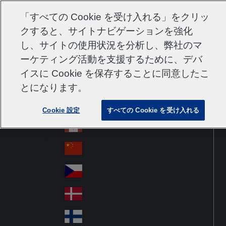
サポート
コンタクト
採用情報
サプライヤー
「すべての Cookie を受け入れる」をクリッ
クすると、サイトナビゲーションを強化
し、サイトの使用状況を分析し、弊社のマ
ーケティング活動を支援するために、デバ
Go to home
Australia
Au
イスに Cookie を保存することに同意したこ
Japan
Jump to navigation
str
Österreich
とになります。
Jump to content
Au
ali
stri
a
Brazil
Contact
Cookie 設定
すべての Cookie を受け入れる
Br
a
azi
Canada
Ca
l
na
中国大陆
Ch
da
ina
Česko
Cz
ec
Danmark
De
h
n
Suomi