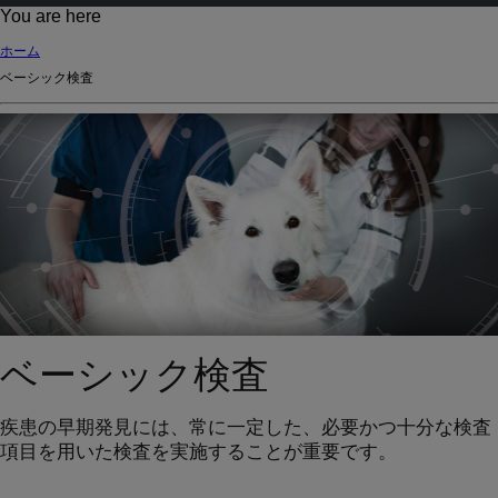
d
You are here
Ki
ホーム
ng
ベーシック検査
do
m
ベーシック検査
疾患の早期発見には、常に一定した、必要かつ十分な検査
項目を用いた検査を実施することが重要です。