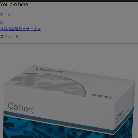
d
You are here
Ki
ホーム
ng
水
do
水質検査製品とサービス
m
コリラート