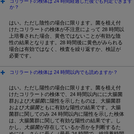
コリラートの検体は 24 時間経過した後でも判定できます
か？
はい。ただし陰性の場合に限ります。菌を植え付
けたコリラートの検体が不注意によって 28 時間以
上培養された場合、黄色ではないことが有効な陰
性の結果となります。28 時間後に黄色がみられる
場合は有効ではなく、検査を繰り返すか、検証が
必要です。
コリラートの検体は 24 時間以内でも読めますか？
はい。ただし陽性の場合に限ります。菌を植え付
けたコリラートの検体で、24 時間以内にに大腸菌
群および
大腸菌
に陽性を示したものは、大腸菌群
および
大腸菌
ともに有効な陽性の結果です。大腸
菌群に関してのみ 24 時間以内に陽性を示した検体
は、大腸菌群に関して有効な陽性の結果です。し
かし、
大腸菌
が存在しているか否かを判断するた
めには、さらに長く（最長 24 時間で、総培養時間