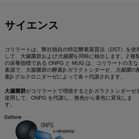
サイエンス
コリラートは、弊社独自の特定酵素基質法（DST）を使
して、大腸菌群および
大腸菌
を同時に検出します。2 種
の栄養指標である ONPG と MUG は、コリラートの主
素源で、大腸菌群の酵素β-ガラクトシダーゼ、
大腸菌
の
素β-グルクロニダーゼによって各々代謝されます。
大腸菌群
がコリラートで増殖するとβ-ガラクトシダーゼ
使用して、ONPG を代謝し、無色から黄色に変化しま
す。