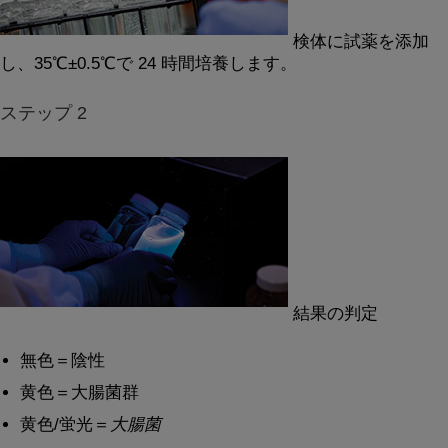
検体に試薬を添加
し、35℃±0.5℃で 24 時間培養します。
ステップ 2
結果の判定
無色＝陰性
黄色＝大腸菌群
黄色/蛍光＝
大腸菌