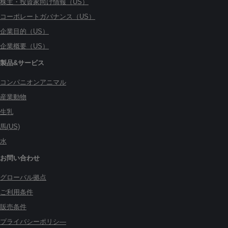
株主・投資家向け情報（US）
コーポレートガバナンス（US）
企業目的（US）
企業概要（US）
製品&サービス
コンパニオンアニマル
産業動物
生乳
馬(US)
水
お問い合わせ
グローバル拠点
ご利用条件
販売条件
プライバシーポリシ―