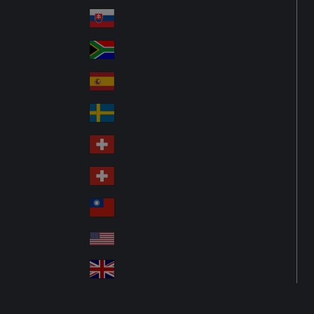
Po
ay
nd
lan
Slovensko
Sl
d
ov
South Africa
So
aki
uth
a
España
Sp
Afr
ain
ica
Sverige
S
we
Schweiz DE
S
de
wit
n
Schweiz FR
S
ze
wit
rla
台灣
Tai
ze
nd
wa
rla
USA
U
n
nd
SA
United Kingdom
Un
ite