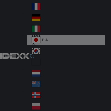
Fi
m
nla
ar
France
Fr
nd
k
an
Deutschland
Ge
ce
rm
Italia
Ital
an
y
y
日本
Ja
pa
대한민국
Ko
IDEXX
n
re
Latin America
Lat
a
in
Netherlands
Ne
A
the
m
New Zealand
Ne
rla
eri
w
Norge
nd
ca
No
Ze
s
rw
ala
Polska