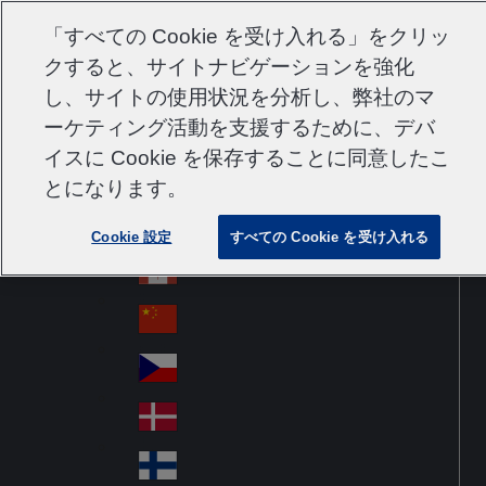
サポート
コンタクト
採用情報
サプライヤー
「すべての Cookie を受け入れる」をクリッ
クすると、サイトナビゲーションを強化
し、サイトの使用状況を分析し、弊社のマ
ーケティング活動を支援するために、デバ
Go to home
Australia
Au
イスに Cookie を保存することに同意したこ
Japan
Jump to navigation
str
Österreich
とになります。
Jump to content
Au
ali
stri
a
Brazil
Contact
Cookie 設定
すべての Cookie を受け入れる
Br
a
azi
Canada
Ca
l
na
中国大陆
Ch
da
ina
Česko
Cz
ec
Danmark
De
h
n
Suomi