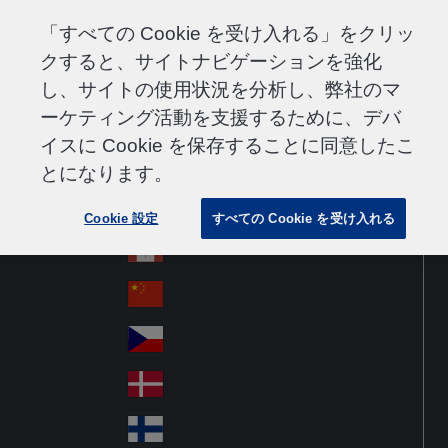
サポート
コンタクト
採用情報
サプライヤー
「すべての Cookie を受け入れる」をクリッ
クすると、サイトナビゲーションを強化
し、サイトの使用状況を分析し、弊社のマ
ーケティング活動を支援するために、デバ
Go to home
Australia
Au
イスに Cookie を保存することに同意したこ
Japan
Jump to navigation
str
Österreich
とになります。
Jump to content
Au
ali
stri
a
Brazil
Contact
Cookie 設定
すべての Cookie を受け入れる
Br
a
azi
Canada
Ca
l
na
中国大陆
Ch
da
ina
Česko
Cz
ec
Danmark
De
h
n
Suomi