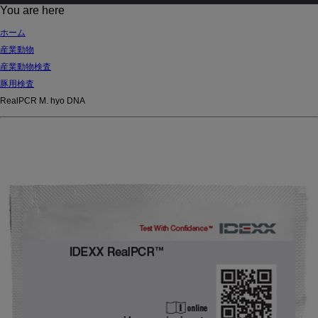
d
You are here
Ki
ホーム
ng
産業動物
do
産業動物検査
m
豚用検査
RealPCR M. hyo DNA