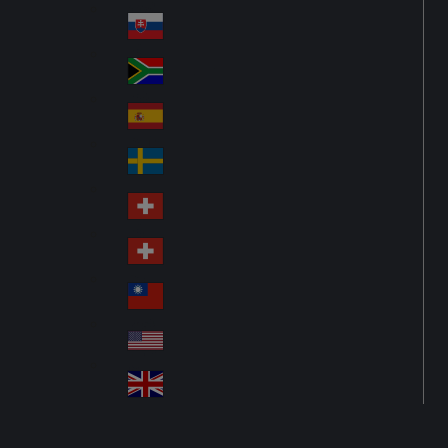
Po
ay
nd
lan
Slovensko
Sl
d
ov
South Africa
So
aki
uth
a
España
Sp
Afr
ain
ica
Sverige
S
we
Schweiz DE
S
de
wit
n
Schweiz FR
S
ze
wit
rla
台灣
Tai
ze
nd
wa
rla
USA
U
n
nd
SA
United Kingdom
Un
ite