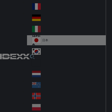
Fi
m
nla
ar
France
Fr
nd
k
an
Deutschland
Ge
ce
rm
Italia
Ital
an
y
y
日本
Ja
pa
대한민국
Ko
IDEXX
n
re
Latin America
Lat
a
in
Netherlands
Ne
A
the
m
New Zealand
Ne
rla
eri
w
Norge
nd
ca
No
Ze
s
rw
ala
Polska