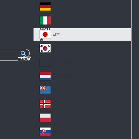
Fr
nd
k
an
Deutschland
Ge
ce
rm
Italia
Ital
an
y
y
日本
Ja
pa
대한민국
Ko
n
検索
re
Latin America
Lat
a
in
Netherlands
Ne
A
the
m
New Zealand
Ne
rla
eri
w
Norge
nd
ca
No
Ze
s
rw
ala
Polska
Po
ay
nd
lan
Slovensko