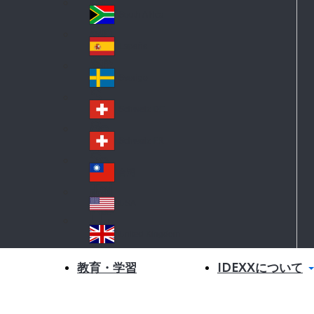
Sl
d
ov
South Africa
So
aki
uth
a
España
Sp
Afr
ain
ica
Sverige
S
we
Schweiz DE
S
de
wit
n
Schweiz FR
S
ze
wit
rla
台灣
Tai
ze
nd
wa
rla
USA
U
n
nd
SA
United Kingdom
Un
ite
IDEXXについて
教育・学習
d
Ki