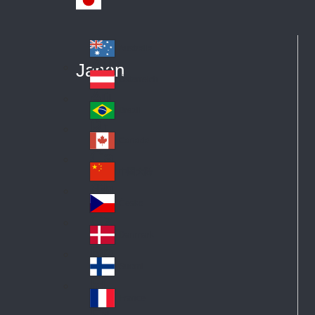
Australia
Au
Japan
str
Österreich
Au
ali
stri
a
Brazil
Br
a
azi
Canada
Ca
l
na
中国大陆
Ch
da
ina
Česko
Cz
ec
Danmark
De
h
n
Suomi
Fi
m
nla
ar
France